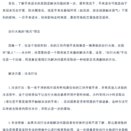
首先，了解手表进水的原因是解决问题的第一步。通常情况下，手表进水可能是由于
表冠未完全拧紧、防水圈老化、或是手表在极端环境（如洗澡、游泳或接触水蒸气）下受
到的影响。一旦手表进水，轻则影响走时精度，重则导致机芯腐蚀甚至损坏。
自行火炮的“救兵”理念
想象一下，在这个危机时刻，你的江诗丹顿手表就像是一辆勇敢的自行火炮，在面
对“敌人”——水分时，你需要的是一个既有效又有趣的解决方案。这里，“自行火炮”不仅
仅是一个比喻，而是象征着我们为解决问题所采取的一种创新且充满趣味的方法。
解决方案：冷冻疗法
1.冷冻疗法：取一张干净的纸巾或布料包裹住你的江诗丹顿手表，并将其放入冰箱的
冷冻室中。这个过程类似于让自行火炮在极寒环境中暂时休眠。大约等待24小时后取出
（请注意不要直接用手触碰冰凉的手表），尝试观察是否有明显的干燥迹象。这种方法可
以有效去除表内部分水分，并防止进一步的腐蚀。
2.专业维修：如果冷冻疗法未能解决问题或者你对操作过程不甚了解，那么最保险的
做法是将爱表送到专业的维修中心进行检查和处理。这一步就像是给自行火炮进行全面检